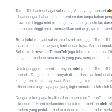
TemanTeh hadir sebagai solusi bagi Anda yang mencari
ol
dibuat dengan bahan-bahan premium dan tanpa bahan pengaw
brownies, hingga mini pie dengan varian keju, cokelat, da
berkualitas tinggi untuk memastikan setiap gigitan member
Bolu jadul
menjadi salah satu favorit pelanggan TemanTeh.
rasa keju dan cokelat yang lembut dan kaya. Bolu ini coco
Selain itu,
brownies TemanTeh
juga tidak kalah populer. D
dengan perpaduan rasa manis yang pas, sempurna untuk m
Untuk penggemar camilan renyah,
mini pie
dari TemanTeh 
menarik. Dengan tekstur renyah di luar dan isian lembut di
kesegaran alami setiap saat. Baik sebagai teman minum te
pilihan tepat bagi siapa pun yang ingin mencicipi oleh-ole
Dengan fokus pada kualitas dan kesehatan, TemanTeh memas
dikonsumsi. Kami berkomitmen untuk memberikan
oleh-o
modern yang peduli terhadap bahan alami dan produk berkua