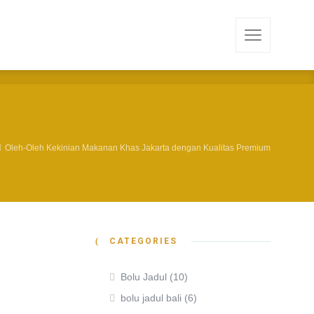
Oleh-Oleh Kekinian Makanan Khas Jakarta dengan Kualitas Premium
CATEGORIES
Bolu Jadul
(10)
bolu jadul bali
(6)