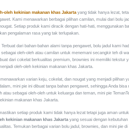
eh-oleh kekinian makanan khas Jakarta
yang tidak hanya lezat, teta
et. Kami menawarkan berbagai pilihan camilan, mulai dari bolu jad
n nougat. Setiap produk kami diracik dengan hati-hati, menggunakan 
ikan pengalaman rasa yang tak terlupakan.
 Terbuat dari bahan-bahan alami tanpa pengawet, bolu jadul kami ha
k sebagai oleh-oleh atau camilan untuk menemani secangkir teh di wa
ibuat dari cokelat berkualitas premium, brownies ini memiliki tekstur 
enjadi oleh-oleh kekinian makanan khas Jakarta.
menawarkan varian keju, cokelat, dan nougat yang menjadi pilihan y
 dalam, mini pie ini dibuat tanpa bahan pengawet, sehingga Anda bisa
h atau sebagai oleh-oleh untuk keluarga dan teman, mini pie TemanT
h kekinian makanan khas Jakarta.
tikan setiap produk kami tidak hanya lezat tetapi juga aman untuk
leh kekinian makanan khas Jakarta
yang sesuai dengan kebutuha
litas. Temukan berbagai varian bolu jadul, brownies, dan mini pie d