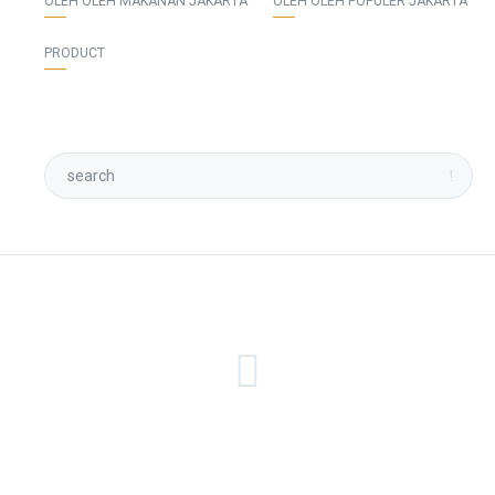
OLEH OLEH MAKANAN JAKARTA
OLEH OLEH POPULER JAKARTA
PRODUCT