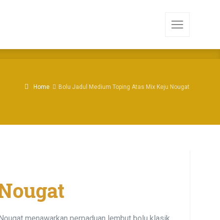
Home
Bolu Jadul Medium Toping Atas Mix Keju Nougat
 Nougat
Nougat menawarkan perpaduan lembut bolu klasik